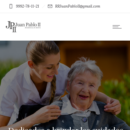
9992-78-11-21
RRJuanPabloII@gmail.com