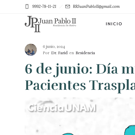
9992-78-11-21
RRJuanPabloII@gmail.com
INICIO
6 junio, 2024
Por
Dr. Farid
en
Residencia
6 de junio: Día m
Pacientes Traspl