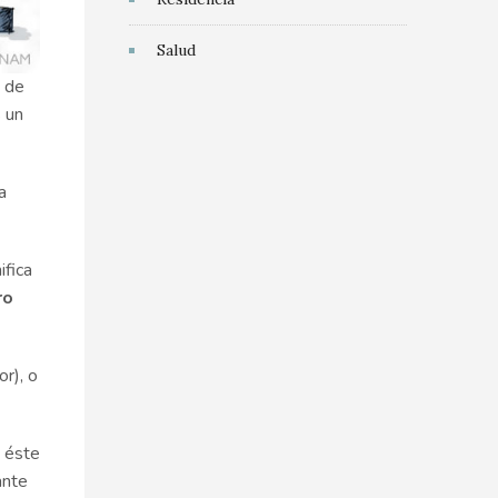
Salud
d de
 un
a
ifica
ro
r), o
y éste
ante