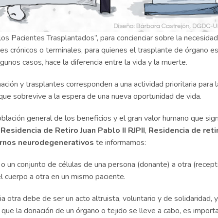
os Pacientes Trasplantados”, para concienciar sobre la necesida
s crónicos o terminales, para quienes el trasplante de órgano es
unos casos, hace la diferencia entre la vida y la muerte.
ción y trasplantes corresponden a una actividad prioritaria para l
a que sobrevive a la espera de una nueva oportunidad de vida.
oblación general de los beneficios y el gran valor humano que sign
a
Residencia de Retiro Juan Pablo II RJPII
,
Residencia de reti
ornos neurodegenerativos
te informamos:
 o un conjunto de células de una persona (donante) a otra (recepto
l cuerpo a otra en un mismo paciente.
 otra debe de ser un acto altruista, voluntario y de solidaridad, 
 que la donación de un órgano o tejido se lleve a cabo, es import