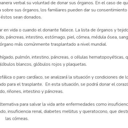
manera verbal su voluntad de donar sus órganos. En el caso de q
sobre sus órganos, los familiares pueden dar su consentimiento
 éstos sean donados.
r en vida o cuando el donante fallece. La lista de órganos y tejid
ado, páncreas, intestino, estómago, piel, córnea, médula ósea, sang
el órgano más comúnmente trasplantado a nivel mundial.
hígado, pulmón, intestino, páncreas, o células hematopoyéticas, 
óbulos blancos, glóbulos rojos y plaquetas.
álica o paro cardíaco, se analizará la situación y condiciones de l
o para el trasplante. En esta situación, se podrá donar el coraz
o, riñones, intestino y páncreas.
lternativa para salvar la vida ante enfermedades como insuficienc
gado, insuficiencia renal, diabetes mellitus y queratocono, que des
las córneas.