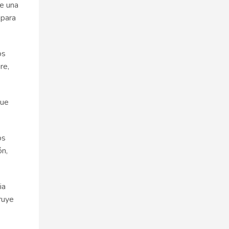
ue una
 para
os
re,
que
os
ón,
ia
truye