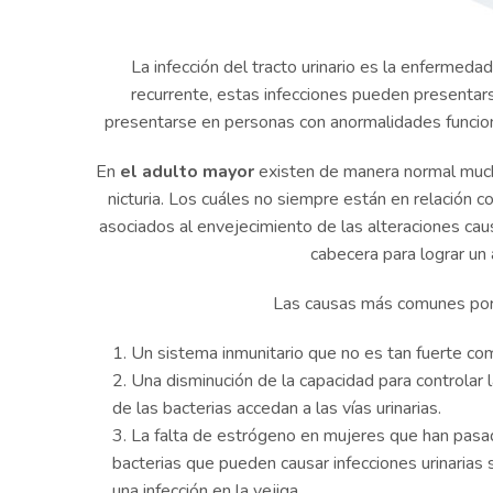
La infección del tracto urinario es la enfermed
recurrente, estas infecciones pueden presenta
presentarse en personas con anormalidades funcional
En
el adulto mayor
existen de manera normal muchos
nicturia. Los cuáles no siempre están en relación co
asociados al envejecimiento de las alteraciones ca
cabecera para lograr un
Las causas más comunes por 
Un sistema inmunitario que no es tan fuerte co
Una disminución de la capacidad para controlar la
de las bacterias accedan a las vías urinarias.
La falta de estrógeno en mujeres que han pasad
bacterias que pueden causar infecciones urinarias 
una infección en la vejiga.