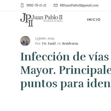
9992-78-11-21
RRJuanPabloII@gmail.com
INICIO
15 junio, 2023
Por
Dr. Farid
en
Residencia
Infección de vías
Mayor. Principale
puntos para ident