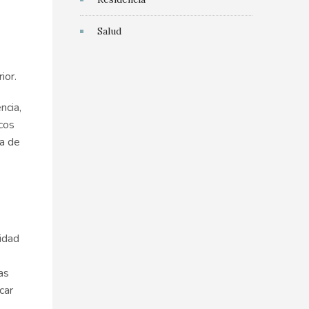
Salud
ior.
ncia,
icos
ra de
lidad
as
car