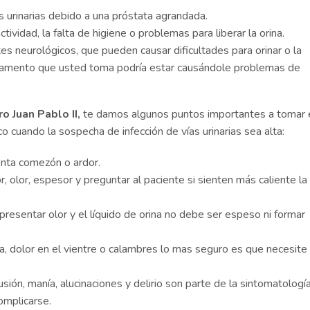
as urinarias debido a una próstata agrandada.
tividad, la falta de higiene o problemas para liberar la orina.
s neurológicos, que pueden causar dificultades para orinar o la
dicamento que usted toma podría estar causándole problemas de
o Juan Pablo II,
te damos algunos puntos importantes a tomar 
co cuando la sospecha de infección de vías urinarias sea alta:
enta comezón o ardor.
or, olor, espesor y preguntar al paciente si sienten más caliente la
 presentar olor y el líquido de orina no debe ser espeso ni formar
, dolor en el vientre o calambres lo mas seguro es que necesite 
ión, manía, alucinaciones y delirio son parte de la sintomatologí
omplicarse.