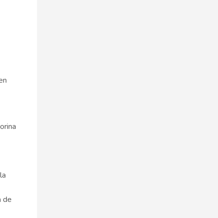
en
 orina
la
a de