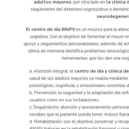
adultos mayores
, por otra lado en
la clínica
seguimiento del deterioro cognoscitivo o demenci
neurodegener
El centro de día RRJPII
es un recurso para la aten
cognitivo. Con el objetivo de fomentar el mayor n
apoyo y seguimientos personalizados, además de act
clínica de memoria identifica problemas neurológic
herramientas que les den una mejo
Atención integral: el
centro de día y clínica 
salud de los adultos mayores se realiza mediante s
psicológicas, cognitivas y emocionales concretas 
Prevención: la seguridad y la adaptación del ent
usuarios como en sus instalaciones.
Seguimiento: atención y asesoramiento personal
sociales que el paciente pueda tener, incluso fuera
Rehabilitación: con el objetivo conservar y recu
RRJPII trabajan en la rehabilitación funcional y co