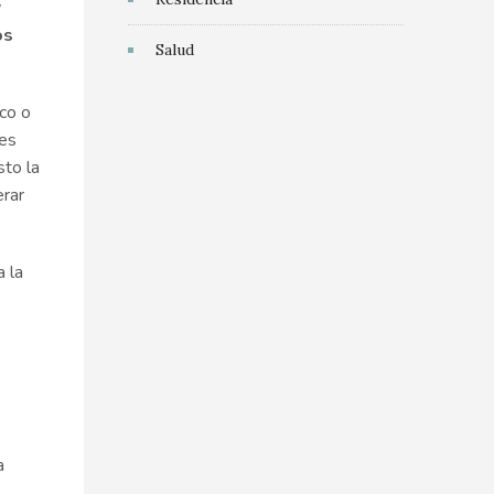
y
os
Salud
ico o
tes
to la
erar
a la
a