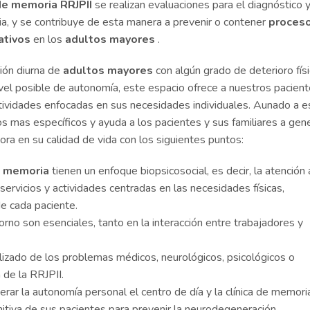
 de memoria RRJPII
se realizan evaluaciones para el diagnóstico 
a, y se contribuye de esta manera a prevenir o contener
proces
ativos
en los
adultos mayores
.
ción diurna de
adultos mayores
con algún grado de deterioro fís
ivel posible de autonomía, este espacio ofrece a nuestros pacien
ividades enfocadas en sus necesidades individuales. Aunado a es
os mas específicos y ayuda a los pacientes y sus familiares a gen
ra en su calidad de vida con los siguientes puntos:
de memoria
tienen un enfoque biopsicosocial, es decir, la atención 
ervicios y actividades centradas en las necesidades físicas,
de cada paciente.
orno son esenciales, tanto en la interacción entre trabajadores y
izado de los problemas médicos, neurológicos, psicológicos o
 de la RRJPII.
perar la autonomía personal el centro de día y la clínica de memori
gnitiva de sus pacientes para prevenir la neurodegeneración.