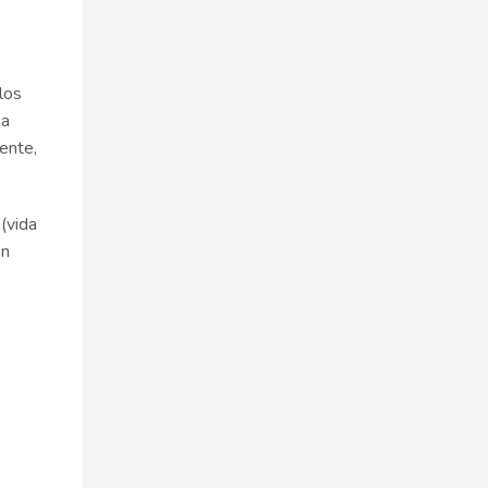
los
 a
ente,
(vida
en