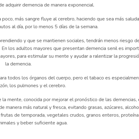
de adquirir demencia de manera exponencial.
ea poco, más sangre fluye al cerebro, haciendo que sea más saluda
nutos al día, por lo menos 5 días de la semana.
prendiendo y que se mantienen sociales, tendrán menos riesgo d
a. En los adultos mayores que presentan demencia senil es impor
yores, para estimular su mente y ayudar a ralentizar la progresi
la demencia.
s para todos los órganos del cuerpo, pero el tabaco es especialme
azón, los pulmones y el cerebro.
de la mente, conocida por mejorar el pronóstico de las demencias,
de manera más natural y fresca, evitando grasas, azúcares, alcoho
 frutas de temporada, vegetales crudos, granos enteros, proteína
nimales y beber suficiente agua.