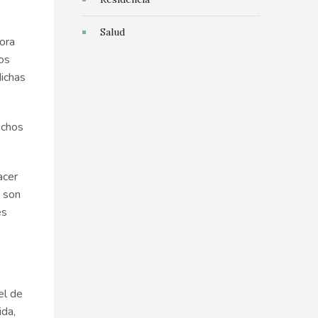
Salud
ora
os
dichas
uchos
acer
, son
es
el de
ida,