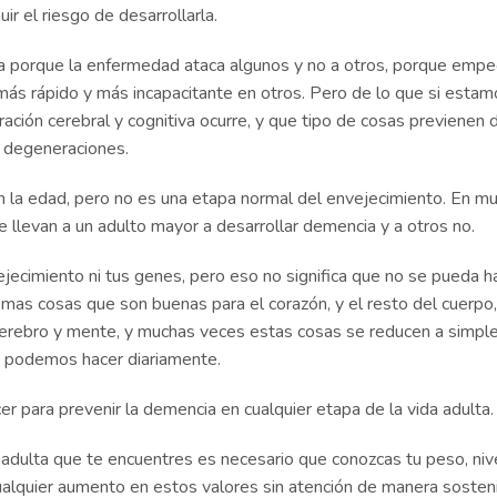
uir el riesgo de desarrollarla.
a porque la enfermedad ataca algunos y no a otros, porque empe
ás rápido y más incapacitante en otros. Pero de lo que si estam
ión cerebral y cognitiva ocurre, y que tipo de cosas previenen 
degeneraciones.
 la edad, pero no es una etapa normal del envejecimiento. En m
llevan a un adulto mayor a desarrollar demencia y a otros no.
ecimiento ni tus genes, pero eso no significa que no se pueda h
mas cosas que son buenas para el corazón, y el resto del cuerpo
erebro y mente, y muchas veces estas cosas se reducen a simpl
e podemos hacer diariamente.
 para prevenir la demencia en cualquier etapa de la vida adulta.
da adulta que te encuentres es necesario que conozcas tu peso, niv
 Cualquier aumento en estos valores sin atención de manera sosten