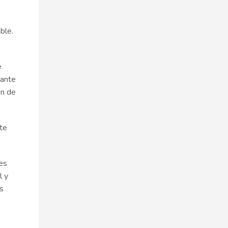
ble.
e
tante
ón de
nte
 es
l y
s