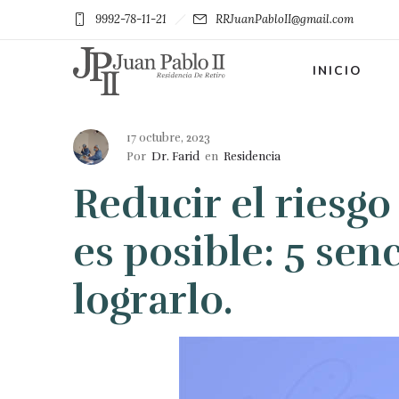
9992-78-11-21
RRJuanPabloII@gmail.com
INICIO
17 octubre, 2023
Por
Dr. Farid
en
Residencia
Reducir el riesg
es posible: 5 sen
lograrlo.