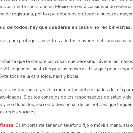
incipalmente ahora que en México se está considerando esencial
 grande registrada, por lo que debemos proteger a nuestros mayor
ud de todos, hay que quedarse en casa y no recibir visitas.
es para proteger a nuestros adultos mayores del coronavirus y
onfianza que le compre las cosas que necesita. Lávese las manos
e 20 segundos, hasta llegar a las muñecas. Hay que poner especi
vite tocarse la cara (ojos, nariz y boca).
ales, institucionales, y elija momentos determinados del día para 
actividades. Siga los consejos de los responsables de salud y de 
 y no difundirlos, así como desconfiar de las noticias que lleguen
las redes sociales.
fianza
:
Es importante tener un teléfono fijo o móvil a mano, así 
o incluso haga videollamadas o mensajes cada día con seres quer