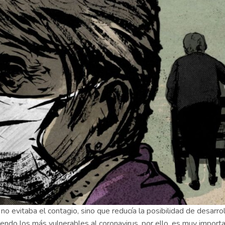
no evitaba el contagio, sino que reducía la posibilidad de desarrol
endo los más vulnerables al coronavirus, por ello, es muy import