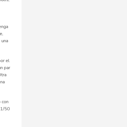
Tenga
e,
a una
or el
un par
Otra
una
o con
a 1/50