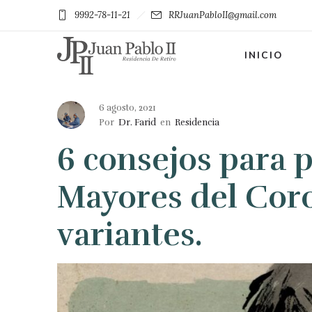
9992-78-11-21
RRJuanPabloII@gmail.com
INICIO
6 agosto, 2021
Por
Dr. Farid
en
Residencia
6 consejos para p
Mayores del Coro
variantes.