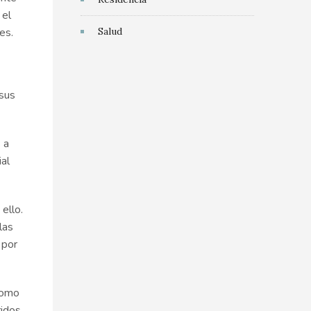
 el
Salud
es.
 sus
 a
al
ello.
las
 por
como
idos,