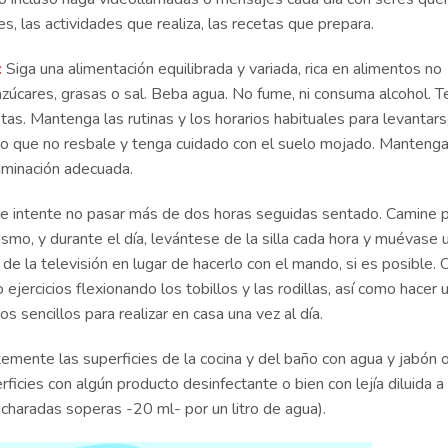
s, las actividades que realiza, las recetas que prepara.
:
Siga una alimentación equilibrada y variada, rica en alimentos no
zúcares, grasas o sal. Beba agua. No fume, ni consuma alcohol. 
as. Mantenga las rutinas y los horarios habituales para levantars
ado que no resbale y tenga cuidado con el suelo mojado. Manteng
uminación adecuada.
io e intente no pasar más de dos horas seguidas sentado. Camine p
ismo, y durante el día, levántese de la silla cada hora y muévase 
 de la televisión en lugar de hacerlo con el mando, si es posible. 
jercicios flexionando los tobillos y las rodillas, así como hacer 
ios sencillos para realizar en casa una vez al día.
emente las superficies de la cocina y del baño con agua y jabón 
rficies con algún producto desinfectante o bien con lejía diluida 
ucharadas soperas -20 ml- por un litro de agua).