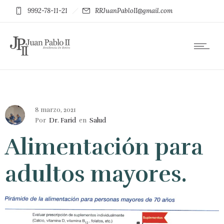
9992-78-11-21
RRJuanPabloII@gmail.com
8 marzo, 2021
Por
Dr. Farid
en
Salud
Alimentación para
adultos mayores.