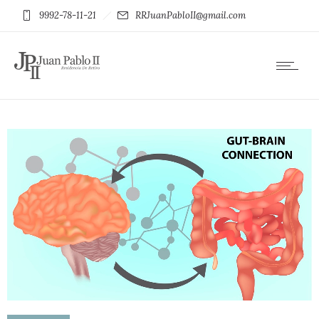
9992-78-11-21
RRJuanPabloII@gmail.com