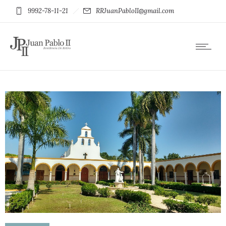
9992-78-11-21
RRJuanPabloII@gmail.com