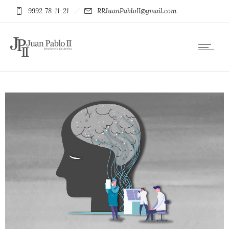
9992-78-11-21
RRJuanPabloII@gmail.com