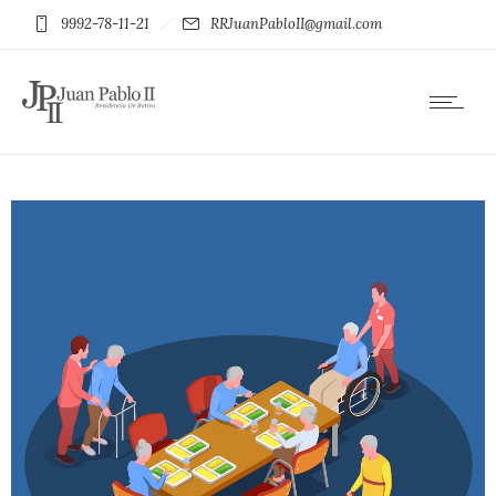
9992-78-11-21
RRJuanPabloII@gmail.com