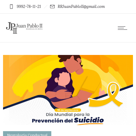
9992-78-11-21
RRJuanPabloII@gmail.com
Neurología Conductual